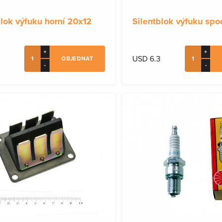
blok výfuku horní 20x12
Silentblok výfuku sp
+
+
USD 6.3
OBJEDNAT
-
-