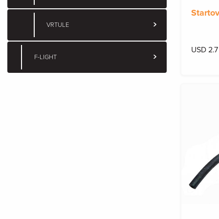
Starto
VRTULE
USD 2.7
F-LIGHT