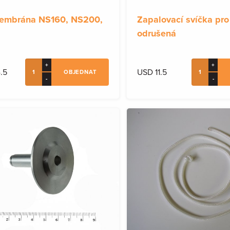
membrána NS160, NS200,
Zapalovací svíčka pr
odrušená
+
+
.5
USD 11.5
OBJEDNAT
-
-