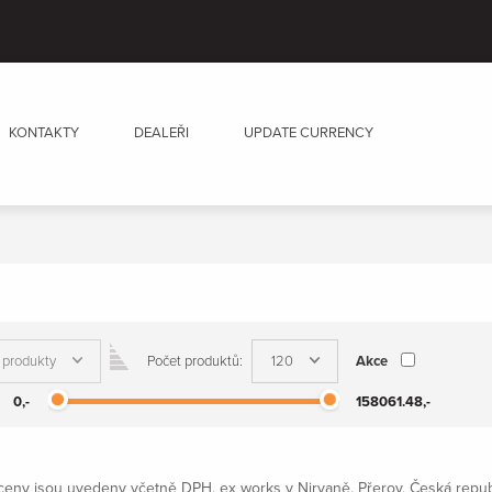
KONTAKTY
DEALEŘI
UPDATE CURRENCY
Počet produktů:
Akce
0
,-
158061.48
,-
eny jsou uvedeny včetně DPH, ex works v Nirvaně, Přerov, Česká republik