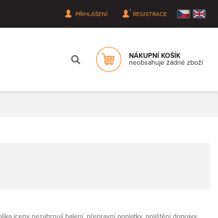
PŘIHLÁŠENÍ
REGISTRACE
NÁKUPNÍ KOŠÍK
neobsahuje žádné zboží
a (ceny nezahrnují balení, přepravní poplatky, pojištění dopravy,