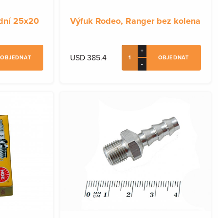
odní 25x20
Výfuk Rodeo, Ranger bez kolena
+
USD 385.4
OBJEDNAT
OBJEDNAT
-