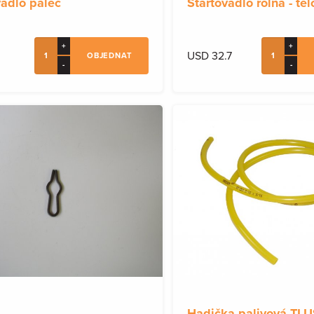
vadlo palec
Startovadlo rolna - tě
+
+
USD 32.7
OBJEDNAT
-
-
Hadička palivová TLU