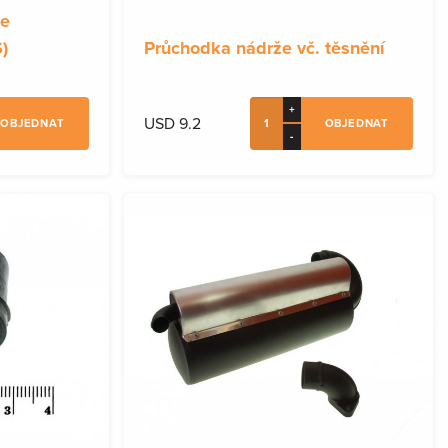
ce
)
Průchodka nádrže vč. těsnění
+
USD 9.2
OBJEDNAT
OBJEDNAT
-