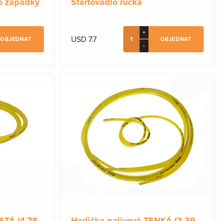
lo západky
Startovadlo ručka
+
USD 7.7
OBJEDNAT
OBJEDNAT
-
STÁ (4,78
Hadička palivová TENKÁ (2,39