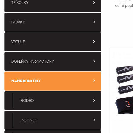
TŘÍKOLKY
celní popl
PADÁKY
VRTULE
DOPLŇKY PARAMOTORY
NÁHRADNÍ DÍLY
RODEO
INSTINCT