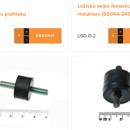
Ložisko velké řemeni
a podtlaku
reduktoru (6004A-2RS
+
+
1
USD 13.2
OBJEDNAT
-
-