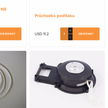
o NS
Průchodka podtlaku
+
USD 11.2
OBJEDNAT
OBJEDNAT
-