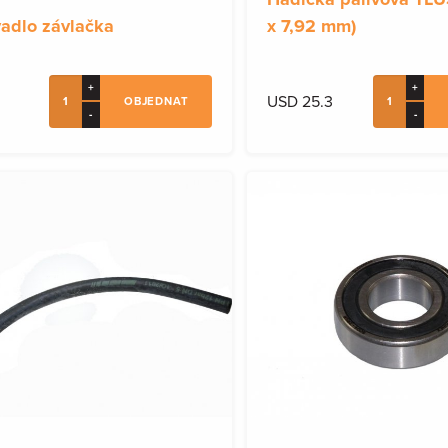
vadlo závlačka
x 7,92 mm)
+
+
USD 25.3
OBJEDNAT
-
-