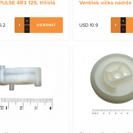
PULSE 4R3 125, třílistá
Ventilek víčka nádrže
+
+
6.2
USD 10.9
OBJEDNAT
-
-